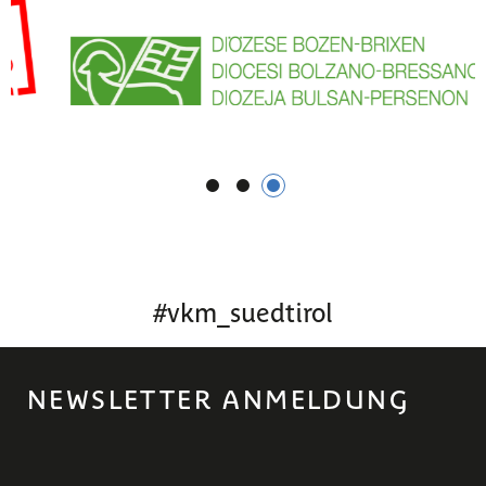
1
2
3
#
vkm_suedtirol
NEWSLETTER ANMELDUNG