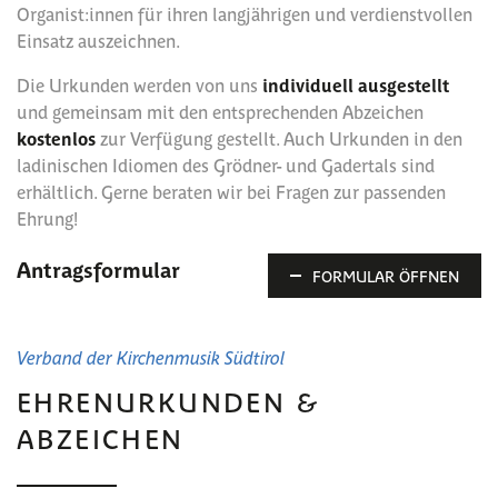
Organist:innen für ihren langjährigen und verdienstvollen
Einsatz auszeichnen.
Die Urkunden werden von uns
individuell ausgestellt
und gemeinsam mit den entsprechenden Abzeichen
kostenlos
zur Verfügung gestellt. Auch Urkunden in den
ladinischen Idiomen des Grödner- und Gadertals sind
erhältlich. Gerne beraten wir bei Fragen zur passenden
Ehrung!
Antragsformular
FORMULAR ÖFFNEN
Wir bitten die Urkundenanträge mindestens 10 Tage vor
Verband der Kirchenmusik Südtirol
der geplanten Abholung einzureichen!
EHRENURKUNDEN &
antragstellender Verein bzw. antragstellende Pfarrei
ABZEICHEN
Art der Urkunde