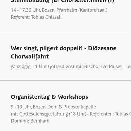
14 - 17.30 Uhr, Bozen, Pfarrheim (Kantoreisaal)
Referent: Tobias Chizzali
Wer singt, pilgert doppelt! - Diözesane
Chorwallfahrt
ganztägig, 11 Uhr Gottesdienst mit Bischof Ivo Muser – Le
Gesamtchor: Heinrich Walder – Alle Kirchenchöre Südtirol
ihren Sängerinnen und Sängern sind dazu herzlich eingela
Organistentag & Workshops
6
9 - 19 Uhr, Bozen, Dom & Propsteikapelle
mit Gottesdienstgestaltung (18 Uhr) – Referenten: Tobias C
Dominik Bernhard