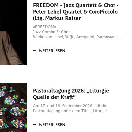
FREEDOM - Jazz Quartett & Chor -
Peter Lehel Quartet & CoroPiccolo
(Ltg. Markus Raiser
«FREEDOM»
Jazz Combo & Chor
Werke von Lehel, Yoffe, Antognini, Rautavaara,...
WEITERLESEN
Pastoraltagung 2026: „Liturgie –
Quelle der Kraft“
Am 17. und 18. September 2026 lädt die
Pastoraltagung unter dem Titel „Liturgie...
WEITERLESEN