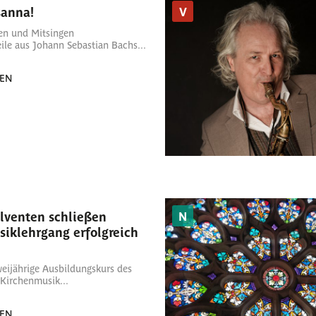
sanna!
V
n und Mitsingen
ile aus Johann Sebastian Bachs...
SEN
lventen schließen
N
iklehrgang erfolgreich
weijährige Ausbildungskurs des
Kirchenmusik...
SEN