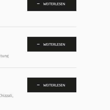
WEITERLESEN
WEITERLESEN
itung
s mit
den!
WEITERLESEN
hizzali,