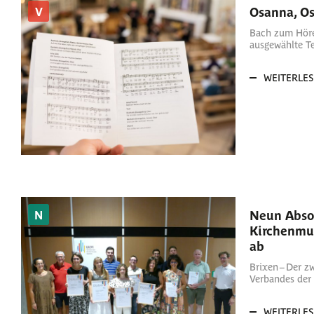
Osanna, O
V
Bach zum Höre
ausgewählte Te
WEITERLE
Neun Abso
N
Kirchenmus
ab
Brixen – Der z
Verbandes der 
WEITERLE