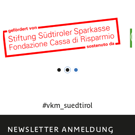
1
2
3
#
vkm_suedtirol
NEWSLETTER ANMELDUNG