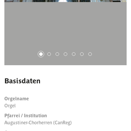
1
2
3
4
5
6
7
Basisdaten
Orgelname
Orgel
Pfarrei / Institution
Augustiner-Chorherren (CanReg)