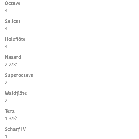
Octave
4'
Salicet
4'
Holzflöte
4'
Nasard
2 2/3'
Superoctave
2'
Waldflöte
2'
Terz
1 3/5'
Scharf IV
1'