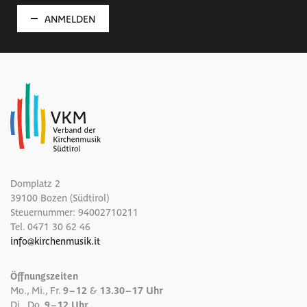
ANMELDEN
Domplatz 2
39100 Bozen (Südtirol)
Steuernummer: 94002710211
Tel.
0471 30 62 46
info
@
kirchenmusik.it
Öffnungszeiten
Mo., Mi., Fr.
9 – 12
&
13.30 – 17 Uhr
Di., Do.
9 – 12 Uhr