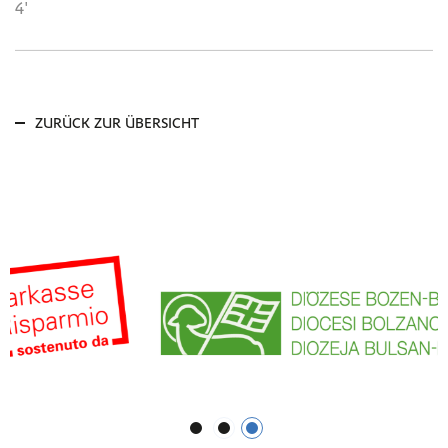
4'
ZURÜCK ZUR ÜBERSICHT
1
2
3