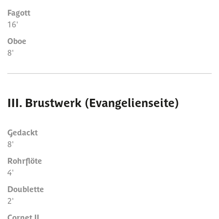
Fagott
16'
Oboe
8'
III. Brustwerk (Evangelienseite)
Gedackt
8'
Rohrflöte
4'
Doublette
2'
Cornet II