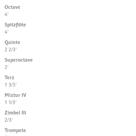
Octave
4'
Spitzflöte
4'
Quinte
2 2/3'
Superoctave
2'
Terz
1 3/5'
Mixtur IV
1 1/3'
Zimbel III
2/3'
Trompete