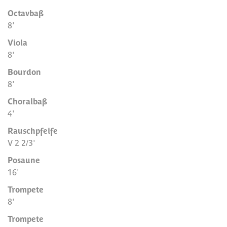
Octavbaß
8'
Viola
8'
Bourdon
8'
Choralbaß
4'
Rauschpfeife
V 2 2/3'
Posaune
16'
Trompete
8'
Trompete