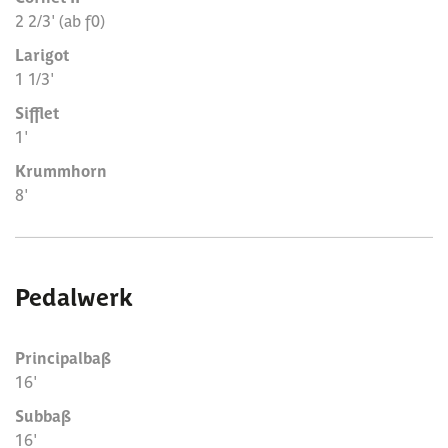
2 2/3' (ab f0)
Larigot
1 1/3'
Sifflet
1'
Krummhorn
8'
Pedalwerk
Principalbaß
16'
Subbaß
16'