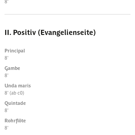
8'
II. Positiv (Evangelienseite)
Principal
8'
Gambe
8'
Unda maris
8' (ab c0)
Quintade
8'
Rohrflöte
8'