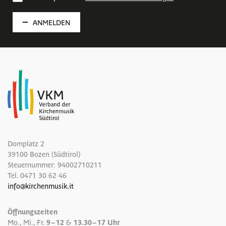
ANMELDEN
Domplatz 2
39100 Bozen (Südtirol)
Steuernummer: 94002710211
Tel.
0471 30 62 46
info
@
kirchenmusik.it
Öffnungszeiten
Mo., Mi., Fr.
9 – 12
&
13.30 – 17 Uhr