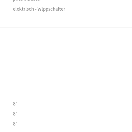
elektrisch - Wippschalter
8'
8'
8'