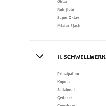
Oktav
Rohrflöte
Super Oktav
Mixtur 5fach
II. SCHWELLWERK
Prinzipalino
Kopula
Salizional
Gedeckt
Gemshorn