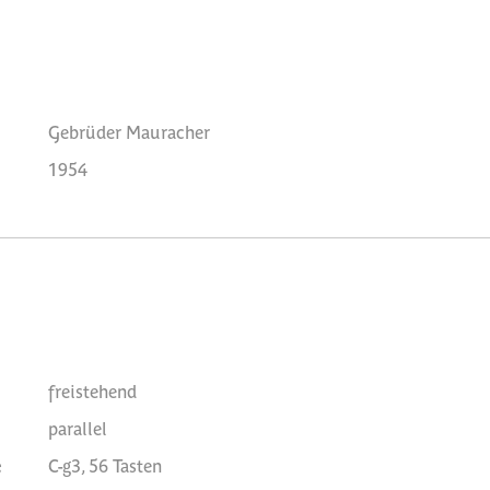
Gebrüder Mauracher
1954
freistehend
parallel
e
C-g3, 56 Tasten