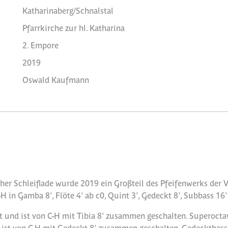
Katharinaberg/Schnalstal
Pfarrkirche zur hl. Katharina
2. Empore
2019
Oswald Kaufmann
er Schleiflade wurde 2019 ein Großteil des Pfeifenwerks der
-H in Gamba 8', Flöte 4' ab c0, Quint 3', Gedeckt 8', Subbass 16'
t und ist von C-H mit Tibia 8' zusammen geschalten. Superoctav 
8' ist von C-H mit Gedeckt 8' zusammen geschalten, Gedecktbass