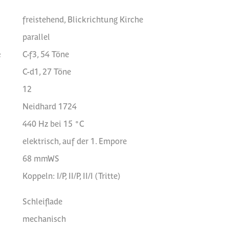
freistehend, Blickrichtung Kirche
parallel
e
C-f3, 54 Töne
C-d1, 27 Töne
12
Neidhard 1724
440 Hz bei 15 °C
elektrisch, auf der 1. Empore
68 mmWS
Koppeln: I/P, II/P, II/I (Tritte)
Schleiflade
mechanisch