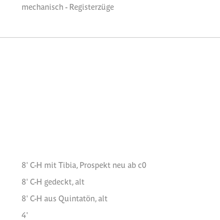
mechanisch - Registerzüge
8' C-H mit Tibia, Prospekt neu ab c0
8' C-H gedeckt, alt
8' C-H aus Quintatön, alt
4'