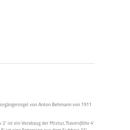
 Vorgängerorgel von Anton Behmann von 1911
2' ist ein Vorabzug der Mixtur, Traversflöte 4'
 8' ist eine Extension aus dem Subbass 16'