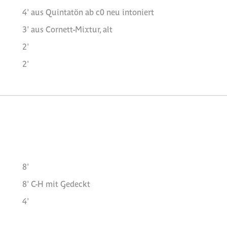
4' aus Quintatön ab c0 neu intoniert
3' aus Cornett-Mixtur, alt
2'
2'
8'
8' C-H mit Gedeckt
4'