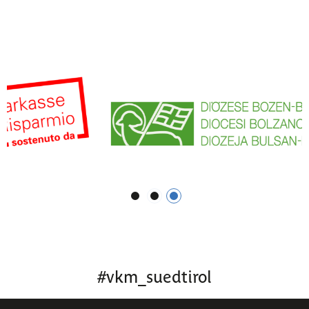
1
2
3
#
vkm_suedtirol