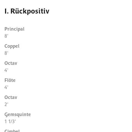
I. Rückpositiv
Principal
8'
Coppel
8'
Octav
4'
Flöte
4'
Octav
2'
Gemsquinte
1 1/3'
Cimbel