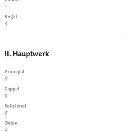
1'
Regal
8'
II. Hauptwerk
Principal
8'
Coppel
8'
Salicional
8'
Octav
4'