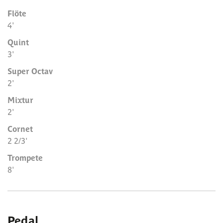
Flöte
4'
Quint
3'
Super Octav
2'
Mixtur
2'
Cornet
2 2/3'
Trompete
8'
Pedal