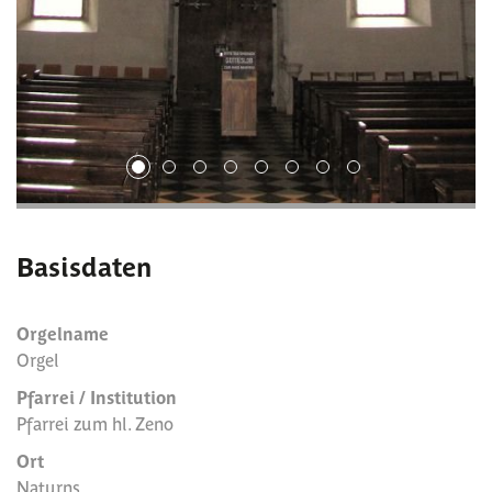
1
2
3
4
5
6
7
8
Basisdaten
Orgelname
Orgel
Pfarrei / Institution
Pfarrei zum hl. Zeno
Ort
Naturns