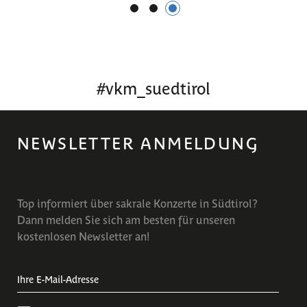
1
2
3
#
vkm_suedtirol
NEWSLETTER ANMELDUNG
Top informiert über sakrale Konzerte in Südtirol?
Dann melden Sie sich am besten für unseren
kostenlosen Newsletter an!