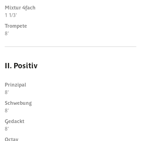
Mixtur 4fach
1 1/3'
Trompete
8'
II. Positiv
Prinzipal
8'
Schwebung
8'
Gedackt
8'
Octav