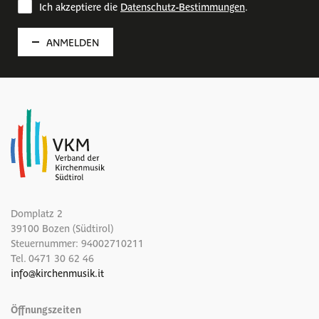
Ich akzeptiere die
Datenschutz-Bestimmungen
.
ANMELDEN
Domplatz 2
39100 Bozen (Südtirol)
Steuernummer: 94002710211
Tel.
0471 30 62 46
info
@
kirchenmusik.it
Öffnungszeiten