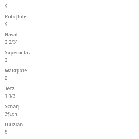
4'
Rohrflöte
4'
Nasat
2 2/3'
Superoctav
2'
Waldflöte
2'
Terz
1 1/3'
Scharf
3fach
Dulzian
8'