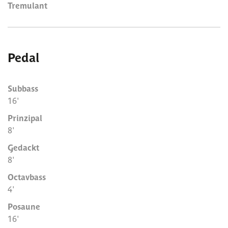
Tremulant
Pedal
Subbass
16'
Prinzipal
8'
Gedackt
8'
Octavbass
4'
Posaune
16'