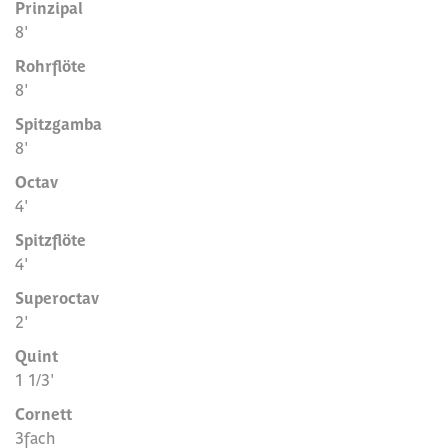
Prinzipal
8'
Rohrflöte
8'
Spitzgamba
8'
Octav
4'
Spitzflöte
4'
Superoctav
2'
Quint
1 1/3'
Cornett
3fach