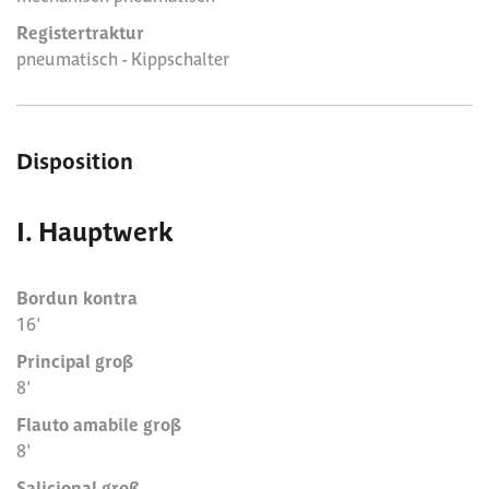
Registertraktur
pneumatisch - Kippschalter
Disposition
I. Hauptwerk
Bordun kontra
16'
Principal groß
8'
Flauto amabile groß
8'
Salicional groß