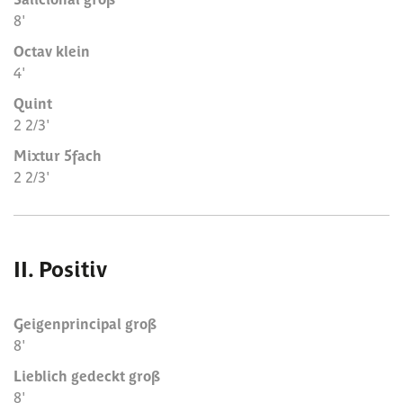
8'
Octav klein
4'
Quint
2 2/3'
Mixtur 5fach
2 2/3'
II. Positiv
Geigenprincipal groß
8'
Lieblich gedeckt groß
8'