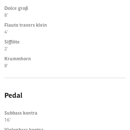
Dolce groß
8'
Flauto travers klein
4'
Sifflöte
2'
Krummhorn
8'
Pedal
Subbass kontra
16'
Violonbass kontra