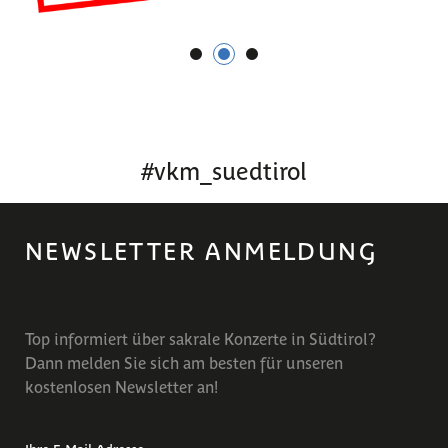
1
2
3
#
vkm_suedtirol
NEWSLETTER ANMELDUNG
Top informiert über sakrale Konzerte in Südtirol?
Dann melden Sie sich am besten für unseren
kostenlosen Newsletter an!