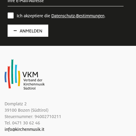
Ich akzeptiere die
Datenschutz-Bestimmungen
.
ANMELDEN
Domplatz 2
39100 Bozen (Südtirol)
Steuernummer: 94002710211
Tel.
0471 30 62 46
info
@
kirchenmusik.it