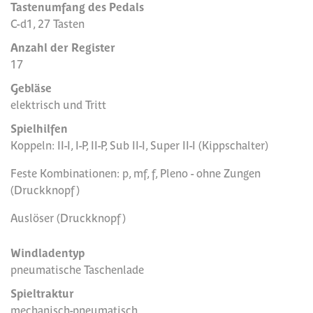
Tastenumfang des Pedals
C-d1, 27 Tasten
Anzahl der Register
17
Gebläse
elektrisch und Tritt
Spielhilfen
Koppeln: II-I, I-P, II-P, Sub II-I, Super II-I (Kippschalter)
Feste Kombinationen: p, mf, f, Pleno - ohne Zungen
(Druckknopf)
Auslöser (Druckknopf)
Windladentyp
pneumatische Taschenlade
Spieltraktur
mechanisch-pneumatisch