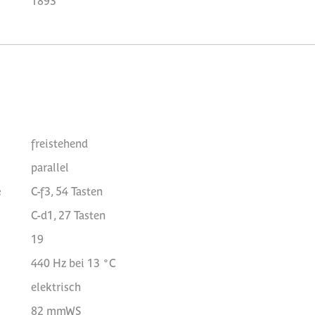
1893
freistehend
parallel
e
C-f3, 54 Tasten
C-d1, 27 Tasten
19
440 Hz bei 13 °C
elektrisch
82 mmWS