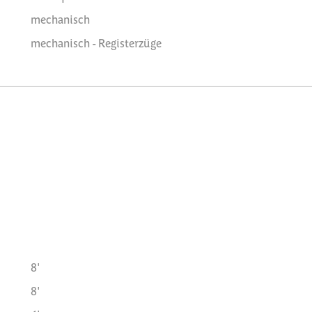
mechanisch
mechanisch - Registerzüge
8'
8'