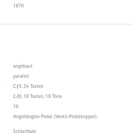
1870
angebaut
parallel
e
C-f3, 54 Tasten
C-f0, 18 Tasten, 18 Töne
10
Angehängtes Pedal (Ventil-Pedalkoppel).
Schleiflade