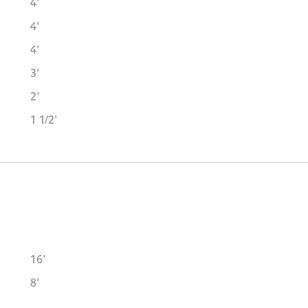
4'
4'
4'
3'
2'
1 1/2'
16'
8'