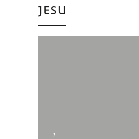
JESU
1