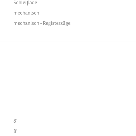
Schleiflade
mechanisch
mechanisch - Registerzüge
8'
8'