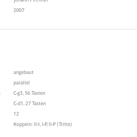
2007
angebaut
parallel
e
C-g3, 56 Tasten
C-d1, 27 Tasten
12
Koppeln: II-I, I-P, II-P (Tritte)