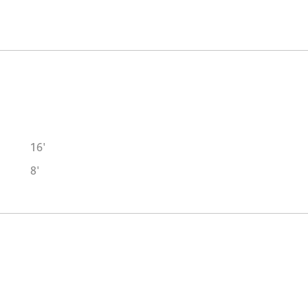
16'
8'