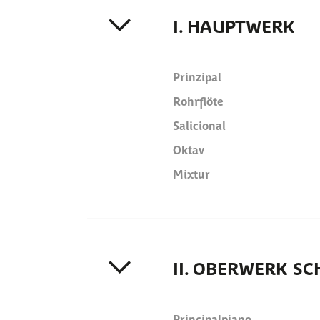
I. HAUPTWERK
Prinzipal
Rohrflöte
Salicional
Oktav
Mixtur
II. OBERWERK S
Principalpiano