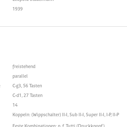
1939
freistehend
parallel
e
C-g3, 56 Tasten
C-d1, 27 Tasten
14
Koppeln: (Wippschalter) II-I, Sub II-I, Super II-I, I-P, II-P
Feste Kombinationen: p, f, Tutti (Druckknopf)