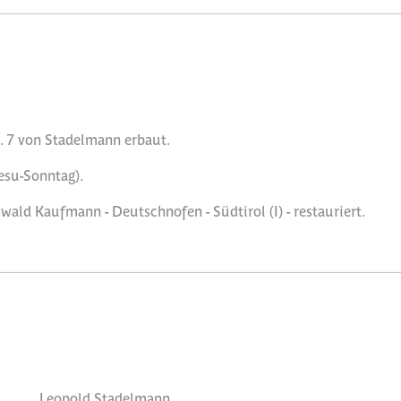
. 7 von Stadelmann erbaut.
esu-Sonntag).
ald Kaufmann - Deutschnofen - Südtirol (I) - restauriert.
Leopold Stadelmann