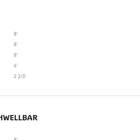
8'
8'
8'
4'
2 2/3'
CHWELLBAR
8'