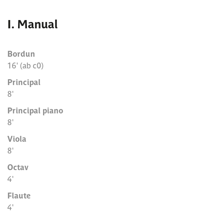
I. Manual
Bordun
16' (ab c0)
Principal
8'
Principal piano
8'
Viola
8'
Octav
4'
Flaute
4'