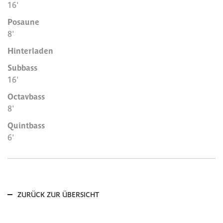
16'
Posaune
8'
Hinterladen
Subbass
16'
Octavbass
8'
Quintbass
6'
ZURÜCK ZUR ÜBERSICHT