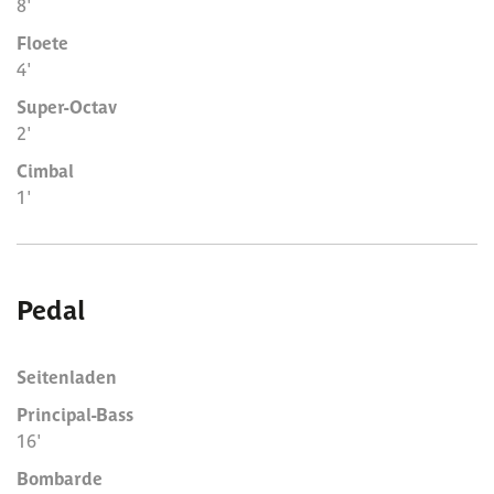
8'
Floete
4'
Super-Octav
2'
Cimbal
1'
Pedal
Seitenladen
Principal-Bass
16'
Bombarde