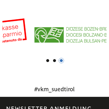
1
2
3
#
vkm_suedtirol
NEWSLETTER ANMELDUNG