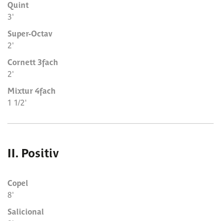
Quint
3'
Super-Octav
2'
Cornett 3fach
2'
Mixtur 4fach
1 1/2'
II. Positiv
Copel
8'
Salicional