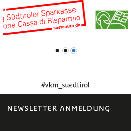
1
2
3
#
vkm_suedtirol
NEWSLETTER ANMELDUNG