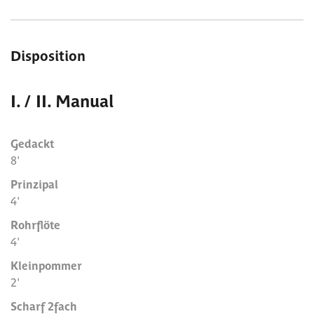
Disposition
I. / II. Manual
Gedackt
8'
Prinzipal
4'
Rohrflöte
4'
Kleinpommer
2'
Scharf 2fach