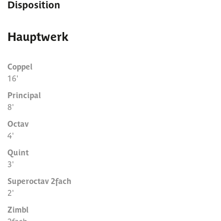
Disposition
Hauptwerk
Coppel
16'
Principal
8'
Octav
4'
Quint
3'
Superoctav 2fach
2'
Zimbl