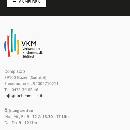
ANMELDEN
Domplatz 2
39100 Bozen (Südtirol)
Steuernummer: 94002710211
Tel.
0471 30 62 46
info
@
kirchenmusik.it
Öffnungszeiten
Mo., Mi., Fr.
9 – 12
&
13.30 – 17 Uhr
Di., Do.
9 – 12 Uhr