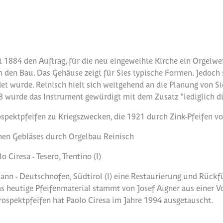
lt 1884 den Auftrag, für die neu eingeweihte Kirche ein Orgelwe
 den Bau. Das Gehäuse zeigt für Sies typische Formen. Jedoch st
et wurde. Reinisch hielt sich weitgehend an die Planung von Si
wurde das Instrument gewürdigt mit dem Zusatz "lediglich die
spektpfeifen zu Kriegszwecken, die 1921 durch Zink-Pfeifen vo
chen Gebläses durch Orgelbau Reinisch
Ciresa - Tesero, Trentino (I)
nn - Deutschnofen, Südtirol (I) eine Restaurierung und Rückf
as heutige Pfeifenmaterial stammt von Josef Aigner aus einer V
 Prospektpfeifen hat Paolo Ciresa im Jahre 1994 ausgetauscht.