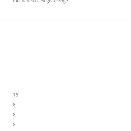
mechanisch - Registerzüge
16'
8'
8'
8'