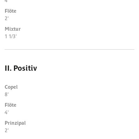
4'
Flöte
2'
Mixtur
1 1/3'
II. Positiv
Copel
8'
Flöte
4'
Prinzipal
2'