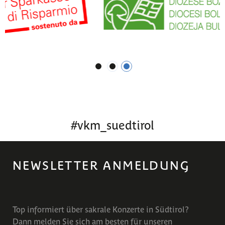
1
2
3
#
vkm_suedtirol
NEWSLETTER ANMELDUNG
Top informiert über sakrale Konzerte in Südtirol?
Dann melden Sie sich am besten für unseren