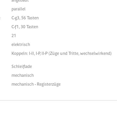
parallel
e
C-g3, 56 Tasten
C-f1, 30 Tasten
21
elektrisch
Koppeln: I-II, I-P, II-P (Züge und Tritte, wechselwirkend)
Schleiflade
mechanisch
mechanisch - Registerzüge