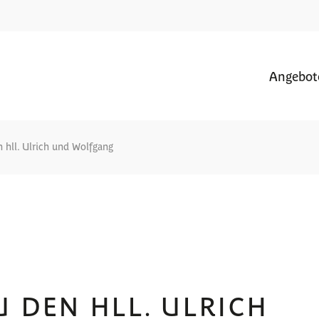
Angebot
n hll. Ulrich und Wolfgang
U DEN HLL. ULRICH