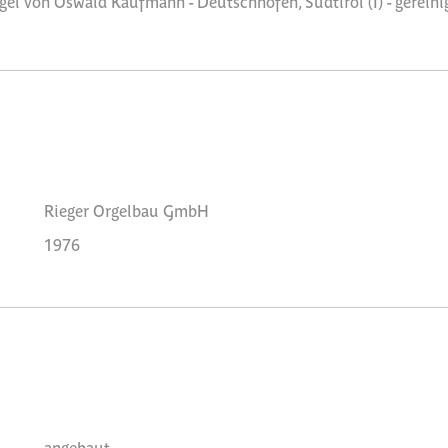
l von Oswald Kaufmann - Deutschnofen, Südtirol (I) - gereinig
Rieger Orgelbau GmbH
1976
angebaut