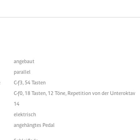
angebaut
parallel
e
C-f3, 54 Tasten
C-f0, 18 Tasten, 12 Töne, Repetition von der Unteroktav
14
elektrisch
angehängtes Pedal