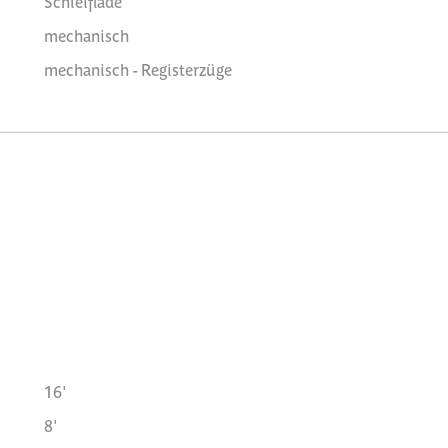
Schleiflade
mechanisch
mechanisch - Registerzüge
16'
8'