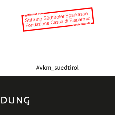
#
vkm_suedtirol
LDUNG