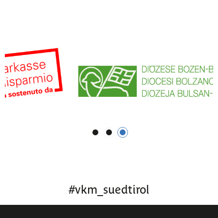
1
2
3
#
vkm_suedtirol