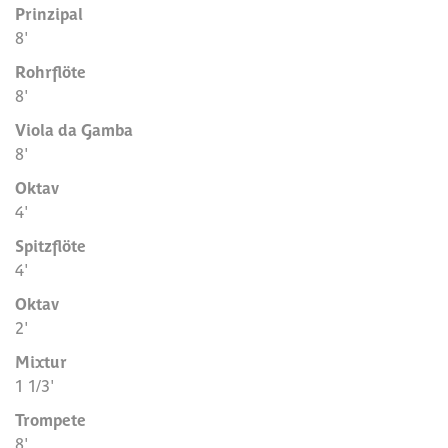
Prinzipal
8'
Rohrflöte
8'
Viola da Gamba
8'
Oktav
4'
Spitzflöte
4'
Oktav
2'
Mixtur
1 1/3'
Trompete
8'