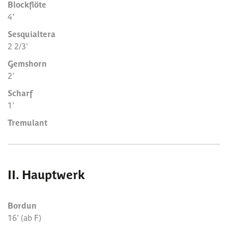
Blockflöte
4'
Sesquialtera
2 2/3'
Gemshorn
2'
Scharf
1'
Tremulant
II. Hauptwerk
Bordun
16' (ab F)