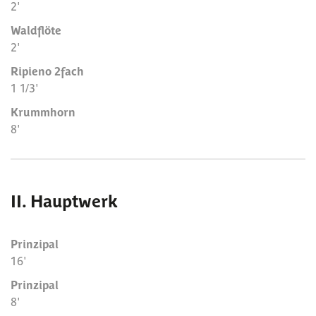
2'
Waldflöte
2'
Ripieno 2fach
1 1/3'
Krummhorn
8'
II. Hauptwerk
Prinzipal
16'
Prinzipal
8'