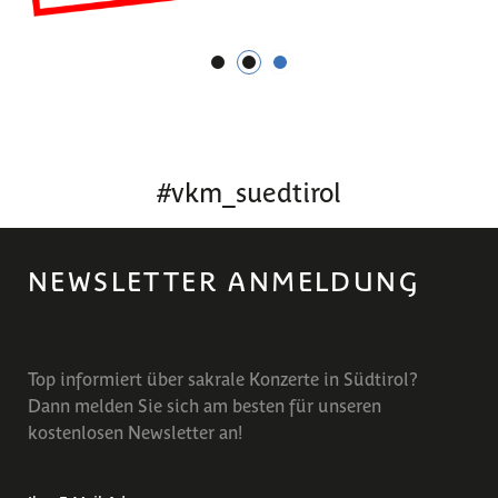
1
2
3
#
vkm_suedtirol
NEWSLETTER ANMELDUNG
Top informiert über sakrale Konzerte in Südtirol?
Dann melden Sie sich am besten für unseren
kostenlosen Newsletter an!