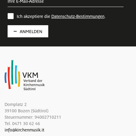
Ich akzeptiere die
Datenschutz-Bestimmungen
.
ANMELDEN
Domplatz 2
39100 Bozen (Südtirol)
Steuernummer: 94002710211
Tel.
0471 30 62 46
info
@
kirchenmusik.it