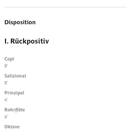
Disposition
I. Rückpositiv
Copl
8'
Salizional
8'
Prinzipal
4'
Rohrflöte
4'
Oktave