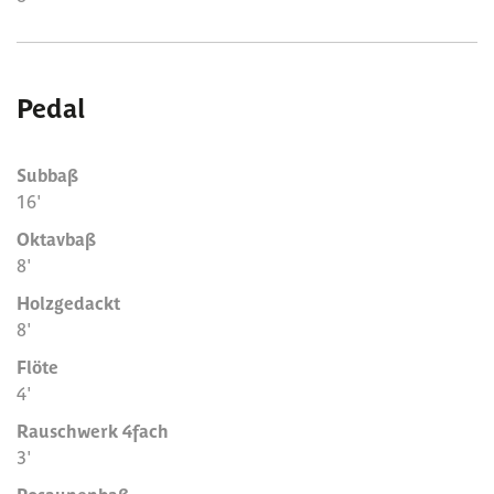
Pedal
Subbaß
16'
Oktavbaß
8'
Holzgedackt
8'
Flöte
4'
Rauschwerk 4fach
3'