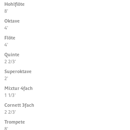
Hohlflöte
8'
Oktave
4'
Flöte
4'
Quinte
2 2/3'
Superoktave
2'
Mixtur 4fach
1 1/3'
Cornett 3fach
2 2/3'
Trompete
8'