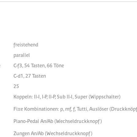
freistehend
parallel
e
C-f3, 54 Tasten, 66 Töne
C-d1, 27 Tasten
25
Koppeln: II-I, I-P, II-P, Sub II-I, Super (Wippschalter)
Fixe Kombinationen: p, mf, f, Tutti, Auslöser (Druckknöp
Piano-Pedal An/Ab (Wechseldruckknopf)
Zungen An/Ab (Wechseldruckknopf)