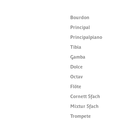
Bourdon
Principal
Principalpiano
Tibia
Gamba
Dolce
Octav
Flöte
Cornett 5fach
Mixtur 5fach
Trompete