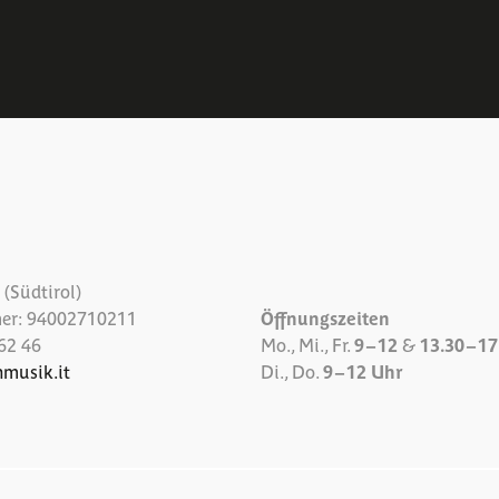
(Südtirol)
er: 94002710211
Öffnungszeiten
62 46
Mo., Mi., Fr.
9 – 12
&
13.30 – 1
nmusik.it
Di., Do.
9 – 12 Uhr