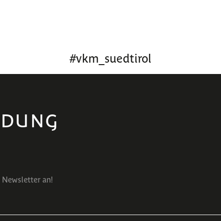
#
vkm_suedtirol
LDUNG
 Newsletter an!