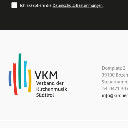
Ich akzeptiere die
Datenschutz-Bestimmungen
.
Domplatz 2
39100 Bozen 
Steuernumm
Tel.
0471 30 
info
@
kirche