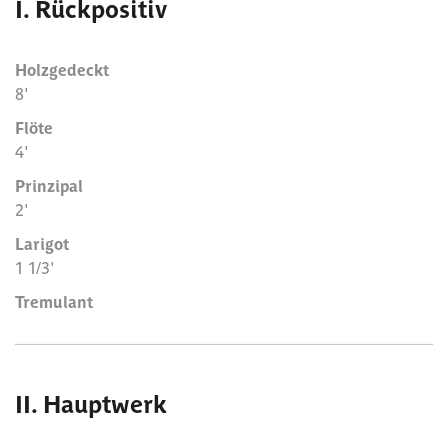
I. Rückpositiv
Holzgedeckt
8'
Flöte
4'
Prinzipal
2'
Larigot
1 1/3'
Tremulant
II. Hauptwerk