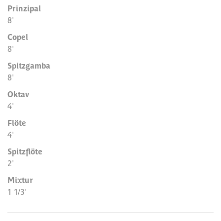
Prinzipal
8'
Copel
8'
Spitzgamba
8'
Oktav
4'
Flöte
4'
Spitzflöte
2'
Mixtur
1 1/3'