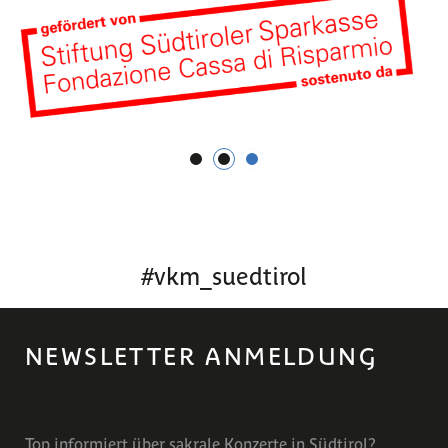
1
2
3
#
vkm_suedtirol
NEWSLETTER ANMELDUNG
Top informiert über sakrale Konzerte in Südtirol?