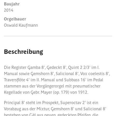
Baujahr
2014
Orgelbauer
Oswald Kaufmann
Beschreibung
Die Register Gamba 8', Gedeckt 8', Quint 2 2/3' im I.
Manual sowie Gemshorn 8', Salicional 8', Vox coelestis 8',
Traversflöte 4' im II. Manual und Subbass 16' im Pedal
stammen aus der Vorgängerorgel mit pneumatischer
Kegellade von Gebr. Mayer (op. 179) von 1912.
Principal 8' steht im Prospekt, Superoctav 2' ist ein
Vorabzug aus der Mixtur, Gemshorn 8' und Salicional 8'
bestehen von C-H aus neuen, gedeckten Pfeifen, die