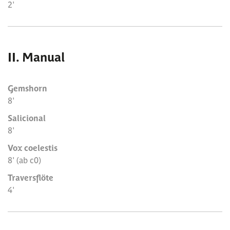
2'
II. Manual
Gemshorn
8'
Salicional
8'
Vox coelestis
8' (ab c0)
Traversflöte
4'