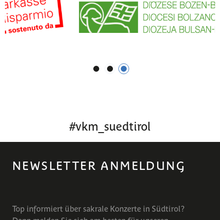
1
2
3
#
vkm_suedtirol
NEWSLETTER ANMELDUNG
Top informiert über sakrale Konzerte in Südtirol?
Dann melden Sie sich am besten für unseren