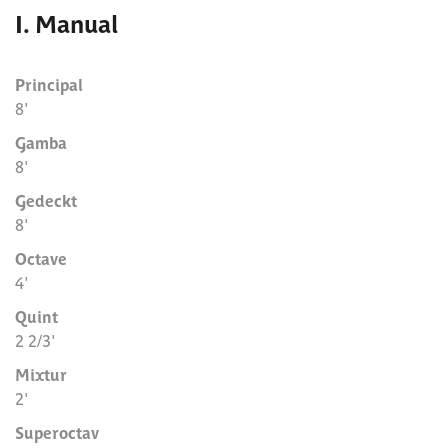
I. Manual
Principal
8'
Gamba
8'
Gedeckt
8'
Octave
4'
Quint
2 2/3'
Mixtur
2'
Superoctav