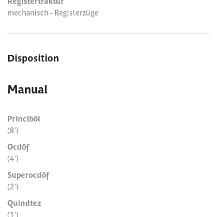
Registertraktur
mechanisch - Registerzüge
Disposition
Manual
Princiböl
(8')
Ocdöf
(4')
Superocdöf
(2')
Quindtez
(1')