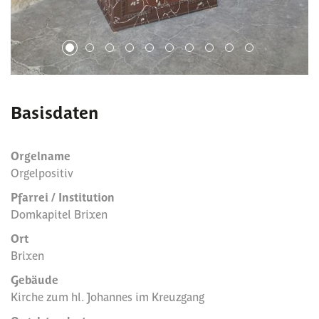
1
2
3
4
5
6
7
8
9
10
Basisdaten
Orgelname
Orgelpositiv
Pfarrei / Institution
Domkapitel Brixen
Ort
Brixen
Gebäude
Kirche zum hl. Johannes im Kreuzgang