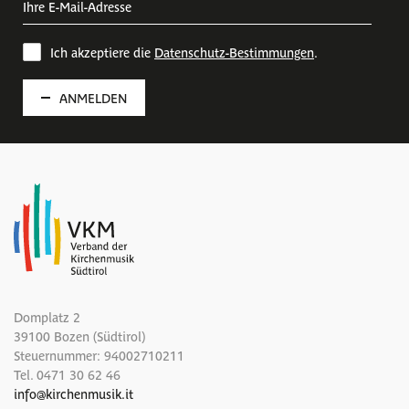
Ich akzeptiere die
Datenschutz-Bestimmungen
.
ANMELDEN
Domplatz 2
39100 Bozen (Südtirol)
Steuernummer: 94002710211
Tel.
0471 30 62 46
info
@
kirchenmusik.it