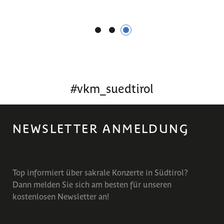
1
2
3
#
vkm_suedtirol
NEWSLETTER ANMELDUNG
Top informiert über sakrale Konzerte in Südtirol?
Dann melden Sie sich am besten für unseren
kostenlosen Newsletter an!