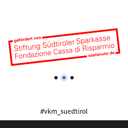
1
2
3
#
vkm_suedtirol