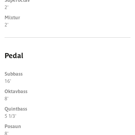
2'
Mixtur
2'
Pedal
Subbass
16'
Oktavbass
8'
Quintbass
5 1/3'
Posaun
8'