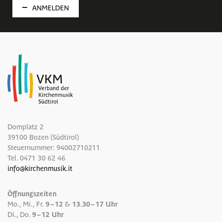
ANMELDEN
Domplatz 2
39100 Bozen (Südtirol)
Steuernummer: 94002710211
Tel.
0471 30 62 46
info
@
kirchenmusik.it
Öffnungszeiten
Mo., Mi., Fr.
9 – 12
&
13.30 – 17 Uhr
Di., Do.
9 – 12 Uhr