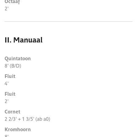
Octaaf
2'
II. Manuaal
Quintatoon
8' (B/D)
Fluit
4'
Fluit
2'
Cornet
2 2/3' + 1 3/5' (ab a0)
Kromhoorn
8'