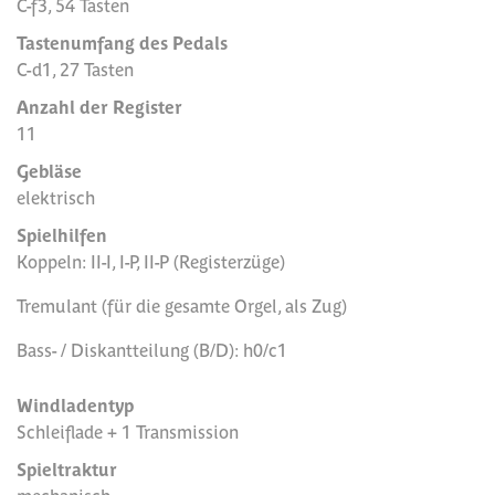
C-f3, 54 Tasten
Tastenumfang des Pedals
C-d1, 27 Tasten
Anzahl der Register
11
Gebläse
elektrisch
Spielhilfen
Koppeln: II-I, I-P, II-P (Registerzüge)
Tremulant (für die gesamte Orgel, als Zug)
Bass- / Diskantteilung (B/D): h0/c1
Windladentyp
Schleiflade + 1 Transmission
Spieltraktur