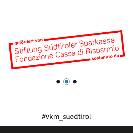
1
2
3
#
vkm_suedtirol