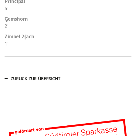
Principal
4'
Gemshorn
2'
Zimbel 2fach
1'
ZURÜCK ZUR ÜBERSICHT