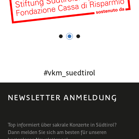
1
2
3
#
vkm_suedtirol
NEWSLETTER ANMELDUNG
Top informiert über sakrale Konzerte in Südtirol?
Dann melden Sie sich am besten für unseren