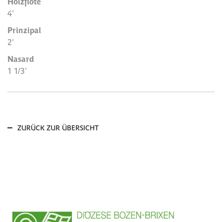
Holzflöte
4'
Prinzipal
2'
Nasard
1 1/3'
ZURÜCK ZUR ÜBERSICHT