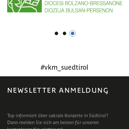
1
2
3
#
vkm_suedtirol
NEWSLETTER ANMELDUNG
Top informiert über sakrale Konzerte in Südtirol?
Dann melden Sie sich am besten für unseren
kostenlosen Newsletter an!