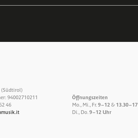
(Südtirol)
er: 94002710211
Öffnungszeiten
62 46
Mo., Mi., Fr.
9 – 12
&
13.30 – 1
nmusik.it
Di., Do.
9 – 12 Uhr