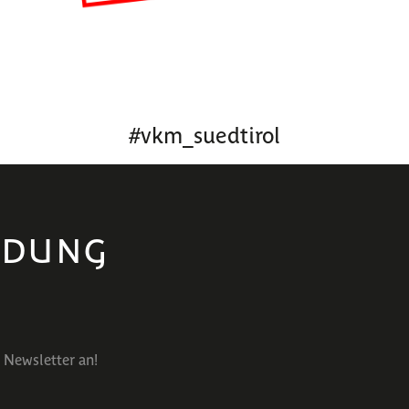
#
vkm_suedtirol
LDUNG
 Newsletter an!