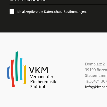
Ich akzeptiere die
Datenschutz-Bestimmungen
.
Domplatz 2
39100 Bozen 
Steuernumm
Tel.
0471 30 
info
@
kirche