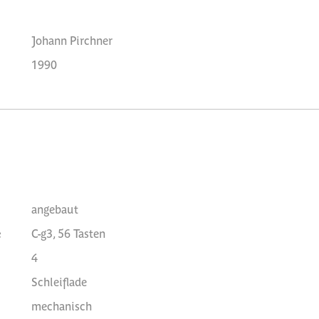
Johann Pirchner
1990
angebaut
e
C-g3, 56 Tasten
4
Schleiflade
mechanisch