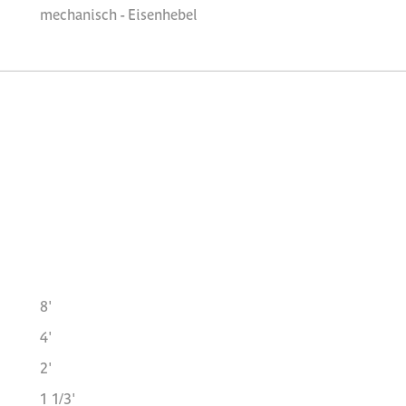
mechanisch - Eisenhebel
8'
4'
2'
1 1/3'