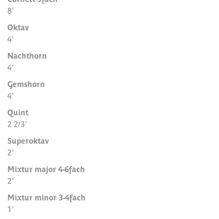
8'
Oktav
4'
Nachthorn
4'
Gemshorn
4'
Quint
2 2/3'
Superoktav
2'
Mixtur major 4-6fach
2'
Mixtur minor 3-4fach
1'