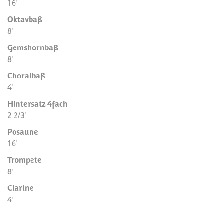
16'
Oktavbaß
8'
Gemshornbaß
8'
Choralbaß
4'
Hintersatz 4fach
2 2/3'
Posaune
16'
Trompete
8'
Clarine
4'