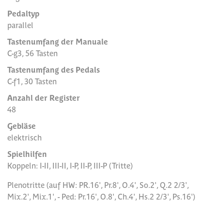
Pedaltyp
parallel
Tastenumfang der Manuale
C-g3, 56 Tasten
Tastenumfang des Pedals
C-f1, 30 Tasten
Anzahl der Register
48
Gebläse
elektrisch
Spielhilfen
Koppeln: I-II, III-II, I-P, II-P, III-P (Tritte)
Plenotritte (auf HW: PR.16', Pr.8', O.4', So.2', Q.2 2/3',
Mix.2', Mix.1', - Ped: Pr.16', O.8', Ch.4', Hs.2 2/3', Ps.16')