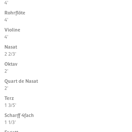
4'
Rohrflöte
4'
Violine
4'
Nasat
2 2/3'
Oktav
2'
Quart de Nasat
2'
Terz
1 3/5'
Scharff 4fach
1 1/3'
Fagott