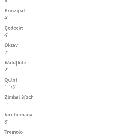
Prinzipal
4'
Gedeckt
4'
Oktav
2'
Waldflöte
2'
Quint
1 1/3'
Zimbel 3fach
1'
Vox humana
8'
Tremolo