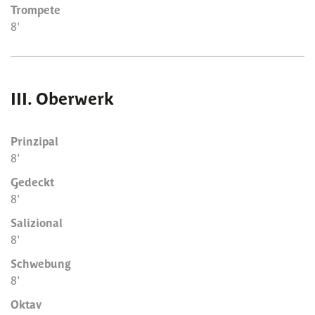
Trompete
8'
III. Oberwerk
Prinzipal
8'
Gedeckt
8'
Salizional
8'
Schwebung
8'
Oktav