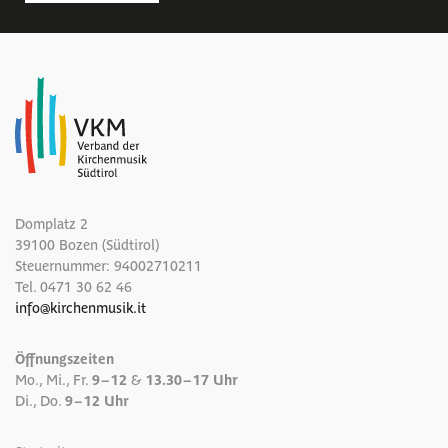
Domplatz 2
39100 Bozen (Südtirol)
Steuernummer: 94002710211
Tel.
0471 30 62 46
info
@
kirchenmusik.it
Öffnungszeiten
Mo., Mi., Fr.
9 – 12
&
13.30 – 17 Uhr
Di., Do.
9 – 12 Uhr