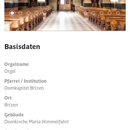
1
2
3
4
5
6
7
8
9
10
11
12
13
14
15
16
Basisdaten
Orgelname
Orgel
Pfarrei / Institution
Domkapitel Brixen
Ort
Brixen
Gebäude
Domkirche Maria Himmelfahrt