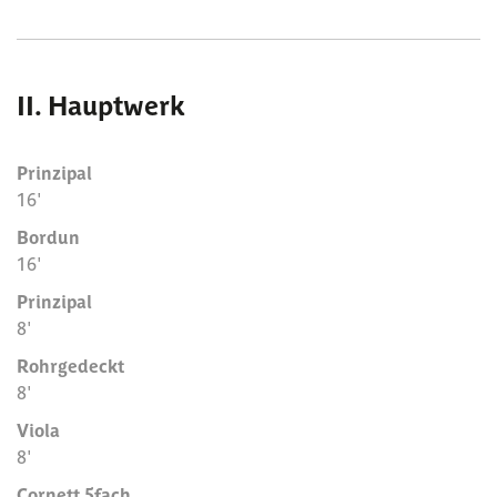
II. Hauptwerk
Prinzipal
16'
Bordun
16'
Prinzipal
8'
Rohrgedeckt
8'
Viola
8'
Cornett 5fach