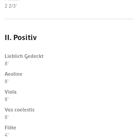
2 2/3'
II. Positiv
Lieblich Gedeckt
8'
Aeoline
8'
Viola
8'
Vox coelestis
8'
Flöte
4'