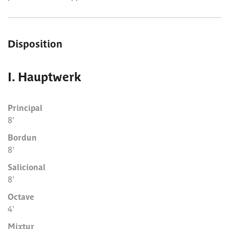
Disposition
I. Hauptwerk
Principal
8'
Bordun
8'
Salicional
8'
Octave
4'
Mixtur