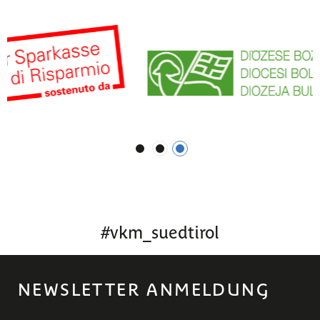
1
2
3
#
vkm_suedtirol
NEWSLETTER ANMELDUNG