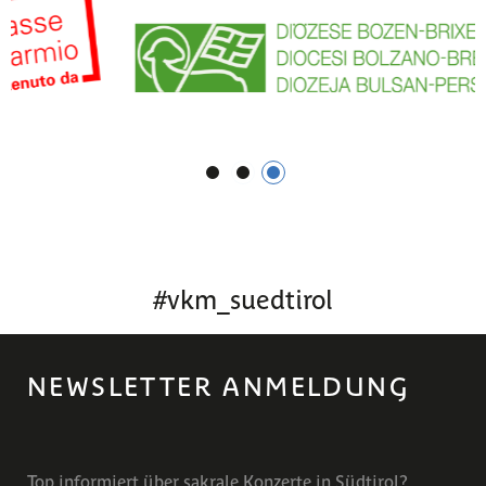
1
2
3
#
vkm_suedtirol
NEWSLETTER ANMELDUNG
Top informiert über sakrale Konzerte in Südtirol?