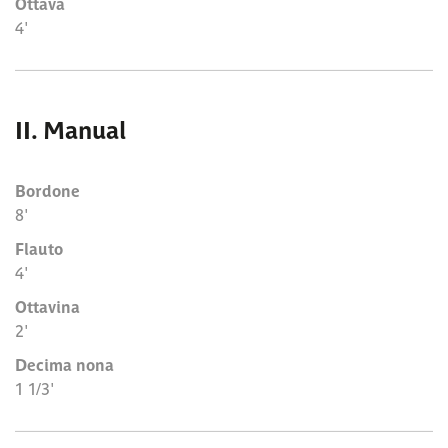
Ottava
4'
II. Manual
Bordone
8'
Flauto
4'
Ottavina
2'
Decima nona
1 1/3'