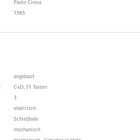
Paolo Ciresa
1985
angebaut
e
C-d3, 51 Tasten
3
elektrisch
Schleiflade
mechanisch
mechanisch - Schieber in Holz