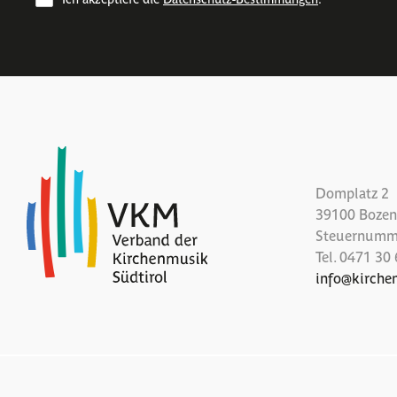
Domplatz 2
39100 Bozen 
Steuernumm
Tel.
0471 30 
info
@
kirche