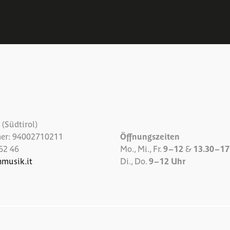
(Südtirol)
er: 94002710211
Öffnungszeiten
62 46
Mo., Mi., Fr.
9 – 12
&
13.30 – 1
nmusik.it
Di., Do.
9 – 12 Uhr