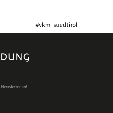
#
vkm_suedtirol
LDUNG
 Newsletter an!