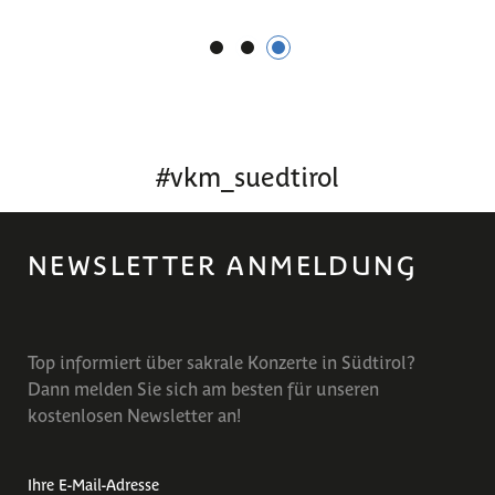
1
2
3
#
vkm_suedtirol
NEWSLETTER ANMELDUNG
Top informiert über sakrale Konzerte in Südtirol?
Dann melden Sie sich am besten für unseren
kostenlosen Newsletter an!