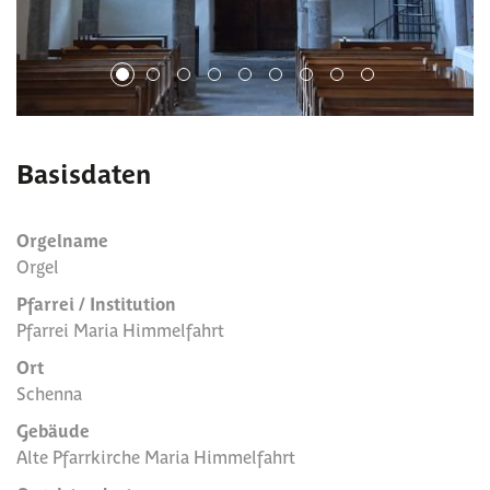
1
2
3
4
5
6
7
8
9
Basisdaten
Orgelname
Orgel
Pfarrei / Institution
Pfarrei Maria Himmelfahrt
Ort
Schenna
Gebäude
Alte Pfarrkirche Maria Himmelfahrt