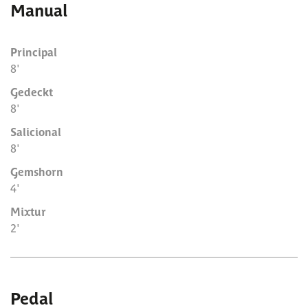
Manual
Principal
8'
Gedeckt
8'
Salicional
8'
Gemshorn
4'
Mixtur
2'
Pedal