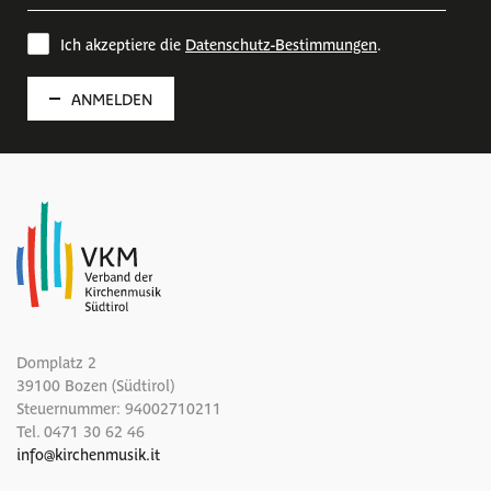
Ich akzeptiere die
Datenschutz-Bestimmungen
.
ANMELDEN
Domplatz 2
39100 Bozen (Südtirol)
Steuernummer: 94002710211
Tel.
0471 30 62 46
info
@
kirchenmusik.it