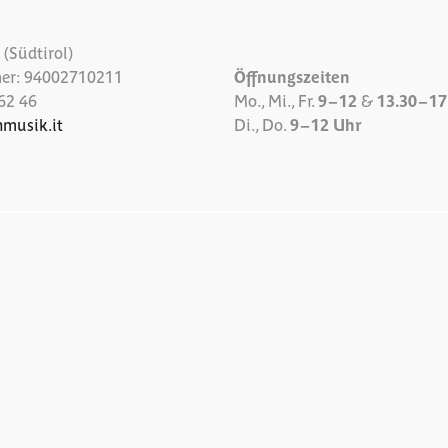
(Südtirol)
er: 94002710211
Öffnungszeiten
62 46
Mo., Mi., Fr.
9 – 12
&
13.30 – 1
nmusik.it
Di., Do.
9 – 12 Uhr