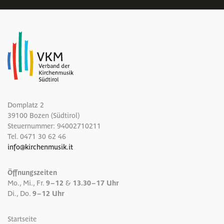
Domplatz 2
39100 Bozen (Südtirol)
Steuernummer: 94002710211
Tel.
0471 30 62 46
info
@
kirchenmusik.it
Öffnungszeiten
Mo., Mi., Fr.
9 – 12
&
13.30 – 17 Uhr
Di., Do.
9 – 12 Uhr
Startseite