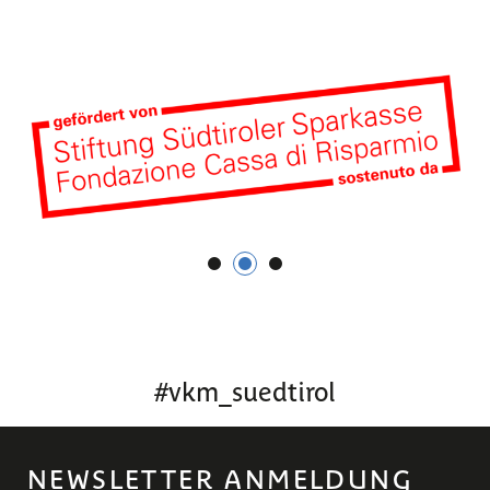
1
2
3
#
vkm_suedtirol
NEWSLETTER ANMELDUNG