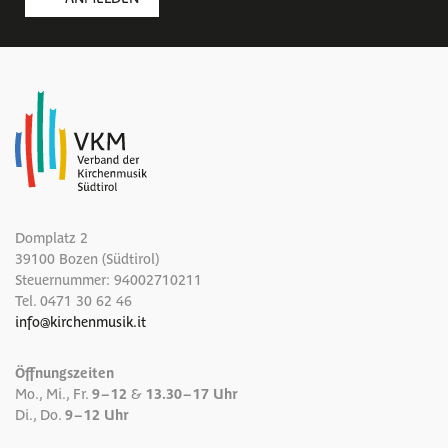
Domplatz 2
39100 Bozen (Südtirol)
Steuernummer: 94002710211
Tel.
0471 30 62 46
info
@
kirchenmusik.it
Öffnungszeiten
Mo., Mi., Fr.
9 – 12
&
13.30 – 17 Uhr
Di., Do.
9 – 12 Uhr