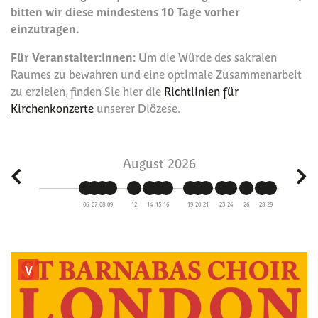
bitten wir diese mindestens 10 Tage vorher
einzutragen.
Für Veranstalter:innen:
Um die Würde des sakralen
Raumes zu bewahren und eine optimale Zusammenarbeit
zu erzielen, finden Sie hier die
Richtlinien für
Kirchenkonzerte
unserer Diözese.
August 2026
27
06
07
08
09
12
14
15
16
19
20
21
23
24
26
28
29
02
04
V